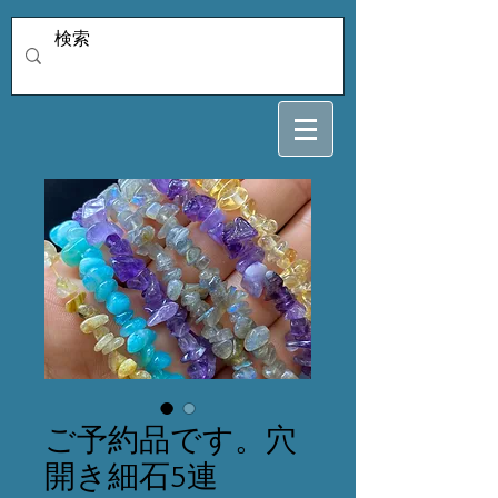
ご予約品です。穴
開き細石5連