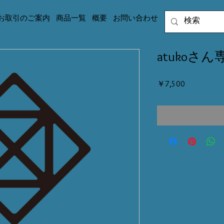
お取引のご案内
商品一覧
概要
お問い合わせ
atukoさん専
価
￥7,500
格