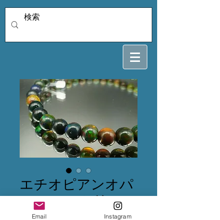
エチオピアンオパ
ール 5.4ミリ 18
センチ
Email
Instagram