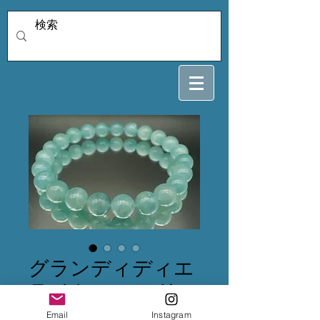
グランディディエ
ライト 8.3ミリ
16.5センチ
Email
Instagram