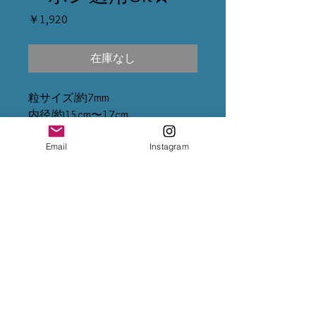
価
￥1,920
格
在庫なし
粒サイズ/約7mm
内径/約15cm〜17cm
産地/スリランカ
Email
Instagram
※天然石は自然から出来たもので
す。
人工物ではないため、生成の過程
でクラック(欠け)やインクルージ
ョン(内包物)が含まれたものも混
入する可能性がございます。
不良ではありませんので、ぜひ、
天然石の個々の表情をお楽しみく
ださい。