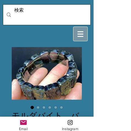
モルダバイト バ
ングル
Email
Instagram