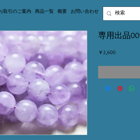
お取引のご案内
商品一覧
概要
お問い合わせ
専用出品00
価
￥2,600
格