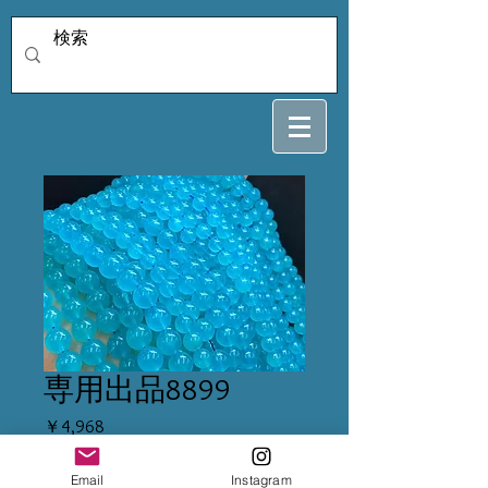
専用出品8899
価
￥4,968
格
Email
Instagram
在庫なし