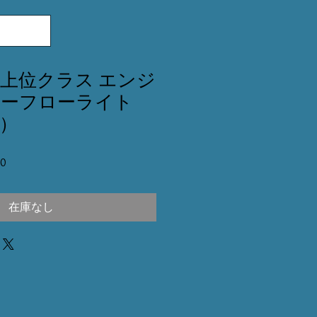
 最上位クラス エンジ
ザーフローライト
）
セ
0
ー
ル
価
在庫なし
格