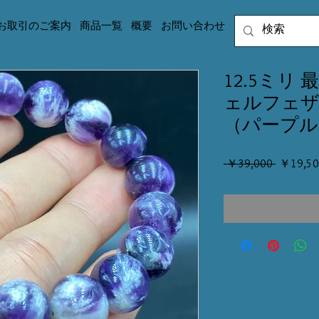
お取引のご案内
商品一覧
概要
お問い合わせ
12.5ミリ
ェルフェ
（パープル
通
 ￥39,000 
￥19,50
常
価
格