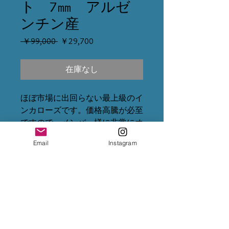
ト 7㎜ アルゼ
ンチン産
通
セ
 ￥99,000 
￥29,700
常
ー
価
ル
在庫なし
格
価
格
ほぼ市場に出回らない最上級のイ
ンカローズです。価格高騰が必至
ですので、メンバー様に非常にオ
ススメです。うちでも大人気の高
Email
Instagram
級インカローズちゃんの更に上の
上を行くクラスですので、ぜひ
ZINVAのバイヤー価格でゲットし
てください。市場価格では25万
円以上のお値段で販売されていま
すが、まずお目に掛かる機会があ
まり無いです。インカローズの品