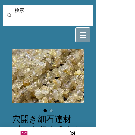
穴開き細石連材
ゴールドルチルク