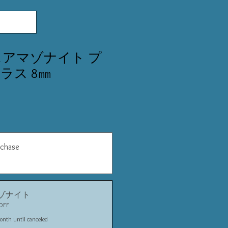
スアマゾナイト プ
ラス 8㎜
rchase
ゾナイト
FF
onth until canceled