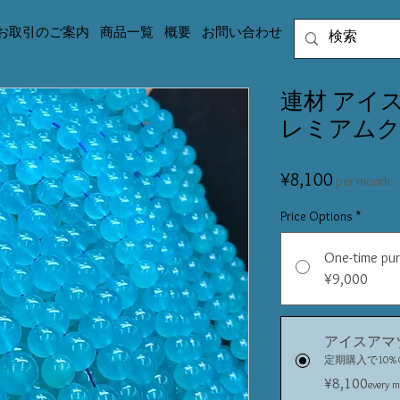
お取引のご案内
商品一覧
概要
お問い合わせ
連材 アイ
レミアムク
Price
¥8,100
per month
Price Options
*
One-time pu
¥9,000
アイスアマ
定期購入で10%O
¥8,100
every m