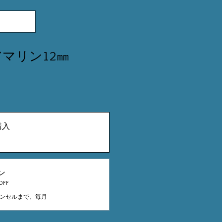
アマリン12㎜
購入
ン
FF
ンセルまで、毎月