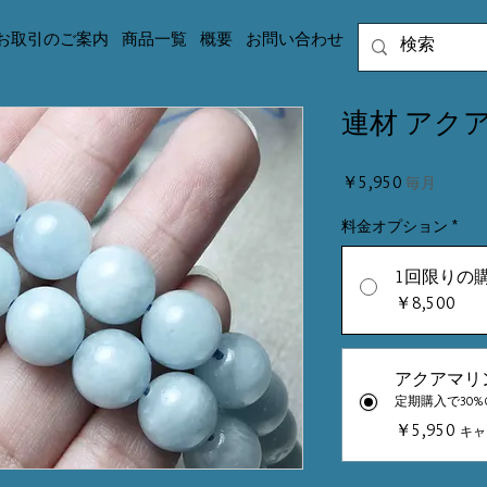
お取引のご案内
商品一覧
概要
お問い合わせ
連材 アク
価
￥5,950
毎月
格
料金オプション
*
1回限りの
￥8,500
アクアマリ
定期購入で30%O
￥5,950
キャ