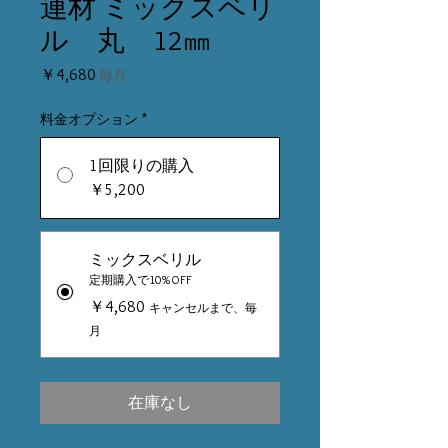
連材 ミックスベリ
ル 丸 12㎜
価
￥4,680
毎月
格
料金オプション
*
1回限りの購入
￥5,200
ミックスベリル
定期購入で10%OFF
￥4,680
キャンセルまで、毎
月
在庫なし