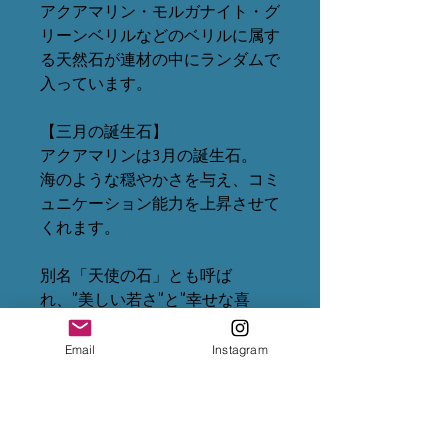
アクアマリン・モルガナイト・グ
リーンベリルなどのベリルに属す
る天然石が連材の中にランダムで
入っています。
【三月の誕生石】
アクアマリンは3月の誕生石。
海のような穏やかさを与え、コミ
ュニケーション能力を上昇させて
くれます。
別名「天使の石」とも呼ば
れ、"美しい若さ"と"幸せな喜
び"を象徴するとされています。
『幸せな結婚』を象徴するととも
Email
Instagram
に子宝に恵まれる石としても人気
の石です。
※天然石は自然から出来たもので