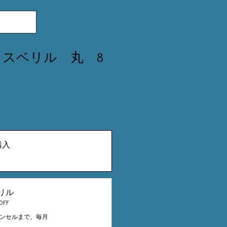
クスベリル 丸 8
購入
リル
FF
ンセルまで、毎月