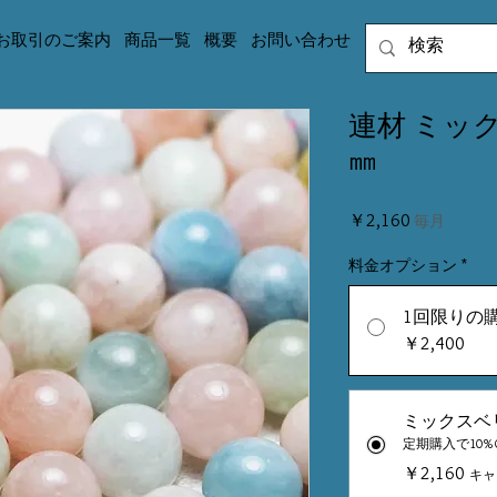
お取引のご案内
商品一覧
概要
お問い合わせ
連材 ミッ
㎜
価
￥2,160
毎月
格
料金オプション
*
1回限りの
￥2,400
ミックスベ
定期購入で10%O
￥2,160
キャ