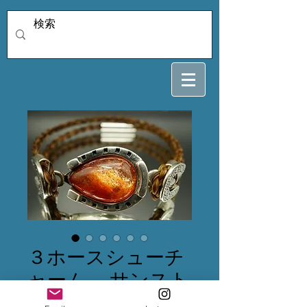
３ホースシューチ
ャーム サンスト
ーン