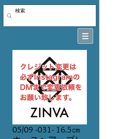
05/09 -031- 16.5㎝