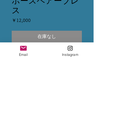
ホースヘアーブレ
ス
価
￥12,000
格
在庫なし
※クレジット変更の場合は、5%
Email
Instagram
上乗せになるため、決済前に
InstagramのDMまで変更をご依頼
下さいませ。
※専用出品が複数ある場合は、全
てカートに入れて購入手続きをお
願い致します。
※お振込後は、InstagramのDMま
で、送金完了のお知らせをお願い
致します。