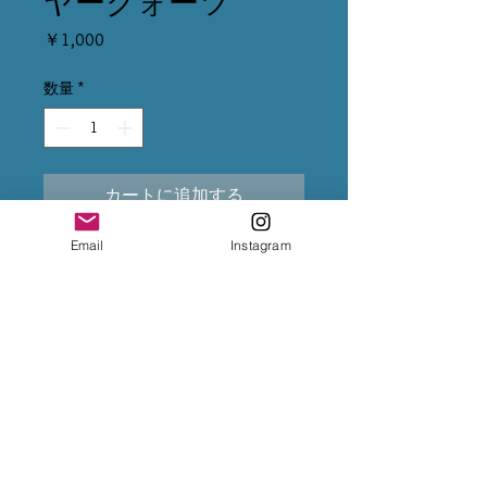
ヤークォーツ
価
￥1,000
格
数量
*
カートに追加する
Email
Instagram
※クレジット変更の場合は、5%
上乗せになるため、決済前に
InstagramのDMまで変更をご依頼
下さいませ。
※専用出品が複数ある場合は、全
てカートに入れて購入手続きをお
願い致します。
※お振込後は、InstagramのDMま
で、送金完了のお知らせをお願い