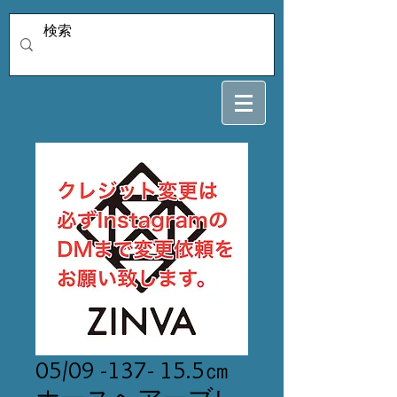
05/09 -137- 15.5㎝