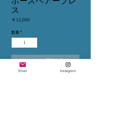
ホースヘアーブレ
ス
価
￥12,000
格
数量
*
カートに追加する
Email
Instagram
※クレジット変更の場合は、5%
上乗せになるため、決済前に
InstagramのDMまで変更をご依頼
下さいませ。
※専用出品が複数ある場合は、全
てカートに入れて購入手続きをお
願い致します。
※お振込後は、InstagramのDMま