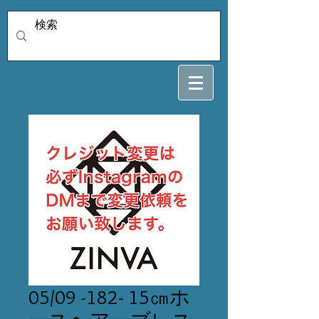
05/09 -182- 15㎝ホ