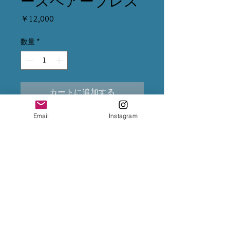
ースヘアーブレス
価
￥12,000
格
数量
*
カートに追加する
Email
Instagram
※クレジット変更の場合は、5%
上乗せになるため、決済前に
InstagramのDMまで変更をご依頼
下さいませ。
※専用出品が複数ある場合は、全
てカートに入れて購入手続きをお
願い致します。
※お振込後は、InstagramのDMま
で、送金完了のお知らせをお願い