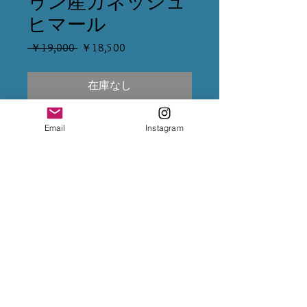
ゥン産ガネッシュ
ヒマール
通
セ
 ￥19,000 
￥18,500
常
ー
価
ル
在庫なし
格
価
格
※クレジット変更の場合は、5%
Email
Instagram
上乗せになるため、決済前に
InstagramのDMまで変更をご依頼
下さいませ。
※専用出品が複数ある場合は、全
てカートに入れて購入手続きをお
願い致します。
※お振込後は、InstagramのDMま
で、送金完了のお知らせをお願い
致します。