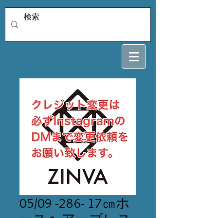
05/09 -286- 17㎝ホ