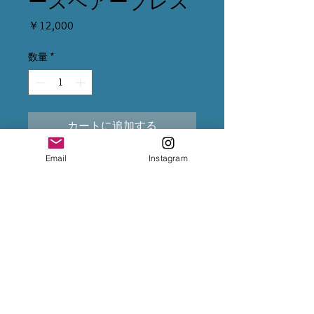
ースヘアーブレス
価
￥12,000
格
数量
*
カートに追加する
Email
Instagram
※クレジット変更の場合は、5%
上乗せになるため、決済前に
InstagramのDMまで変更をご依頼
下さいませ。
※専用出品が複数ある場合は、全
てカートに入れて購入手続きをお
願い致します。
※お振込後は、InstagramのDMま
で、送金完了のお知らせをお願い