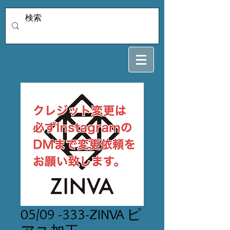
05/09 -333-ZINVA ピ