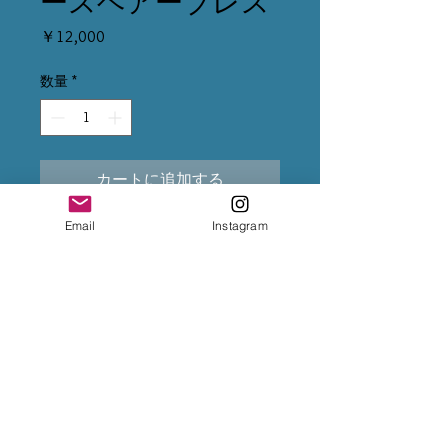
ースヘアーブレス
価
￥12,000
格
数量
*
カートに追加する
Email
Instagram
※クレジット変更の場合は、5%
上乗せになるため、決済前に
InstagramのDMまで変更をご依頼
下さいませ。
※専用出品が複数ある場合は、全
てカートに入れて購入手続きをお
願い致します。
※お振込後は、InstagramのDMま
で、送金完了のお知らせをお願い