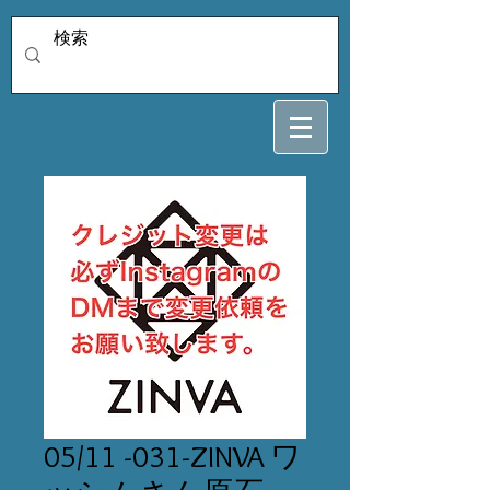
05/11 -031-ZINVA ワ