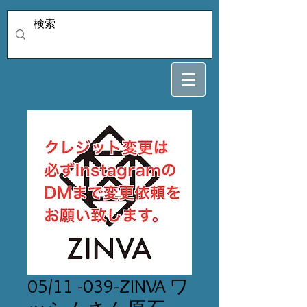
05/11 -039-ZINVA ワ