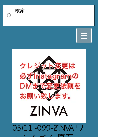
05/11 -099-ZINVA ワ