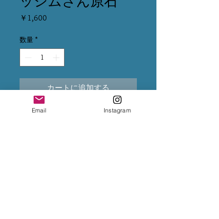
ッシムさん原石
価
￥1,600
格
数量
*
カートに追加する
Email
Instagram
※クレジット変更の場合は、5%
上乗せになるため、決済前に
InstagramのDMまで変更をご依頼
下さいませ。
※専用出品が複数ある場合は、全
てカートに入れて購入手続きをお
願い致します。
※お振込後は、InstagramのDMま
で、送金完了のお知らせをお願い