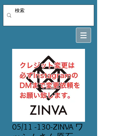
05/11 -130-ZINVA ワ