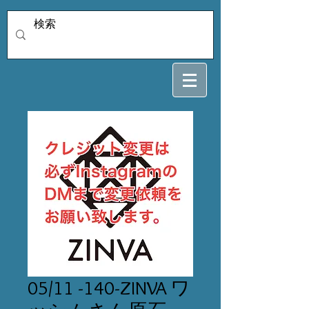
05/11 -140-ZINVA ワ