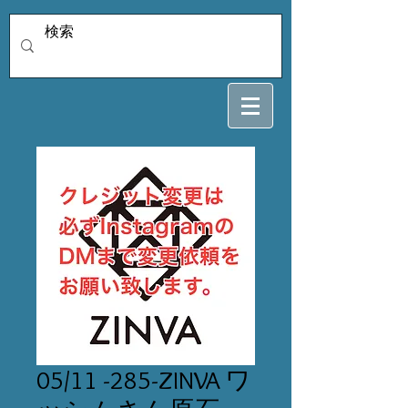
05/11 -285-ZINVA ワ