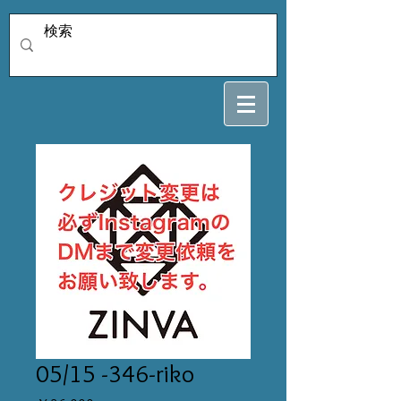
05/15 -346-riko