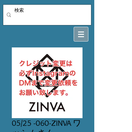
05/25 -060-ZINVA ワ