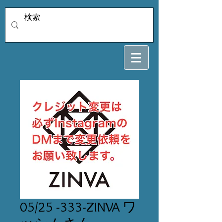
05/25 -333-ZINVA ワ