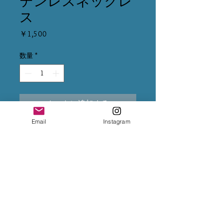
テンレスネックレ
ス
価
￥1,500
格
数量
*
カートに追加する
Email
Instagram
※クレジット変更の場合は、5%
上乗せになるため、決済前に
InstagramのDMまで変更をご依頼
下さいませ。
※専用出品が複数ある場合は、全
てカートに入れて購入手続きをお
願い致します。
※お振込後は、InstagramのDMま