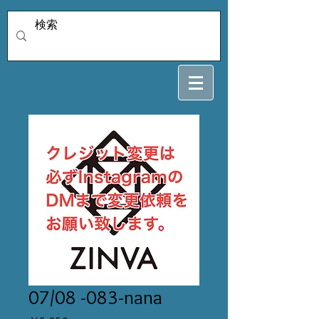
07/08 -083-nana