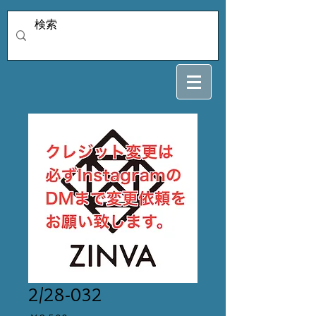
2/28-032