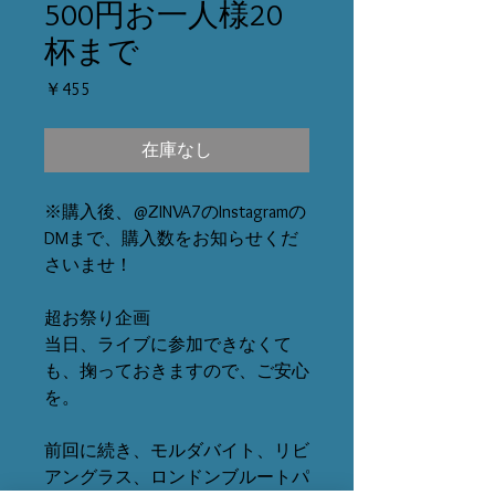
500円お一人様20
杯まで
価
￥455
格
在庫なし
※購入後、@ZINVA7のInstagramの
DMまで、購入数をお知らせくだ
さいませ！
超お祭り企画
当日、ライブに参加できなくて
も、掬っておきますので、ご安心
を。
前回に続き、モルダバイト、リビ
アングラス、ロンドンブルートパ