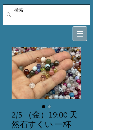
2/5 （金）19:00 天
然石すくい 一杯