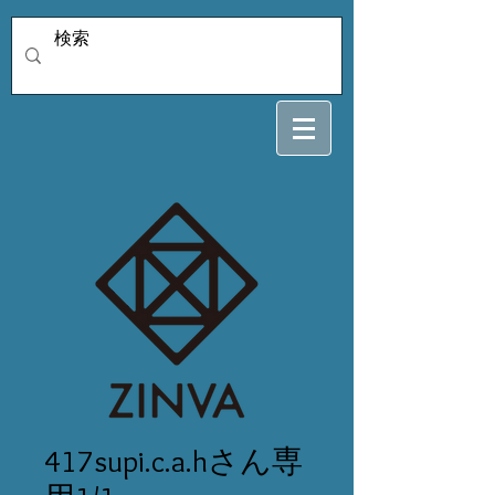
417supi.c.a.hさん専