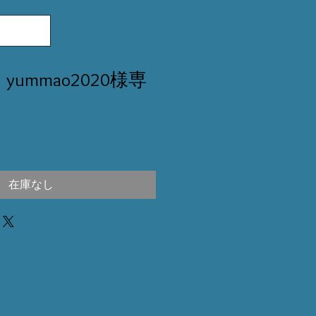
] yummao2020様専
在庫なし