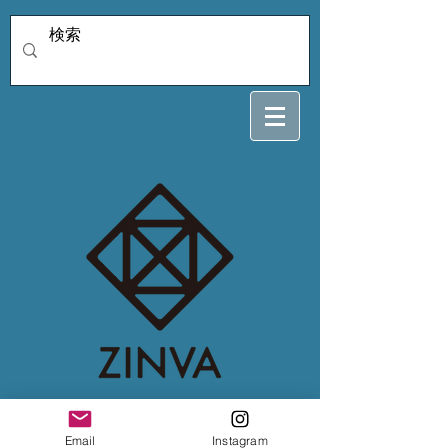
ark様専用 2/23
Email
Instagram