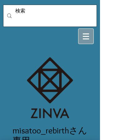
misatoo_rebirthさん