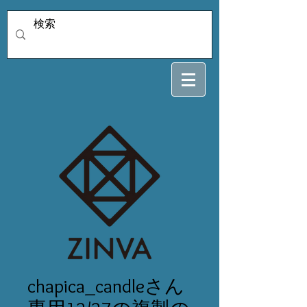
chapica_candleさん