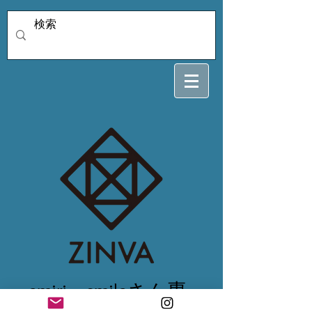
emiri._.smileさん専