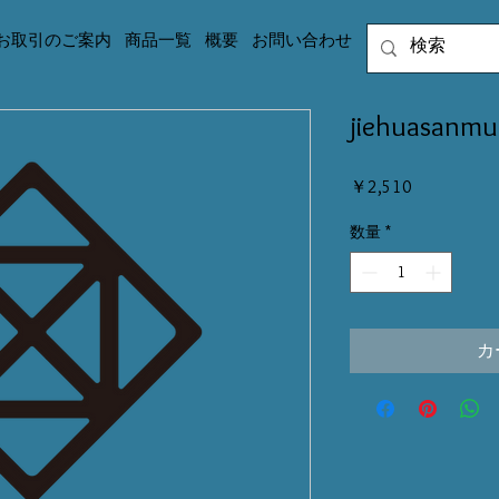
お取引のご案内
商品一覧
概要
お問い合わせ
jiehuasa
価
￥2,510
格
数量
*
カ