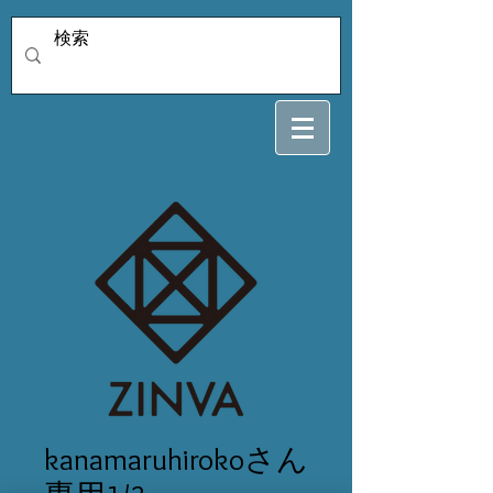
kanamaruhirokoさん