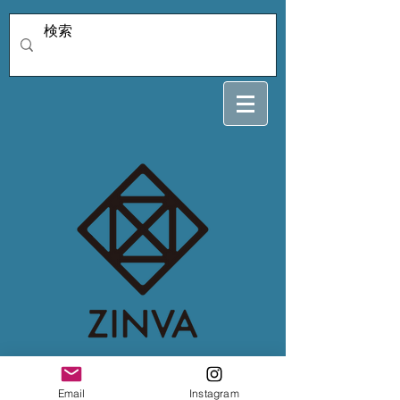
karasu様専用 2/23
Email
Instagram