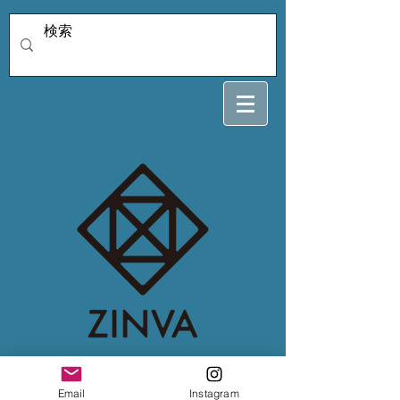
lani様専用 2/8
Email
Instagram