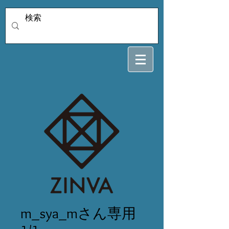
m_sya_mさん専用