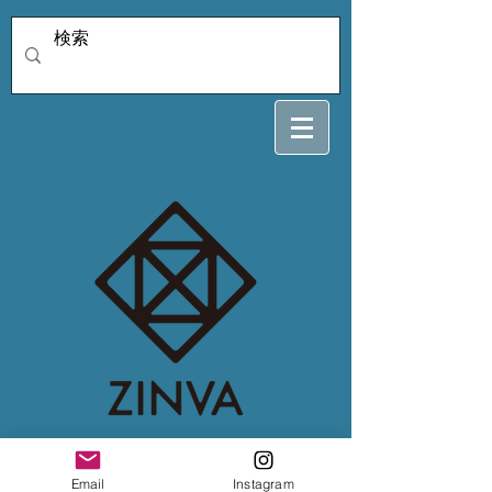
miyakoさん専用
Email
Instagram