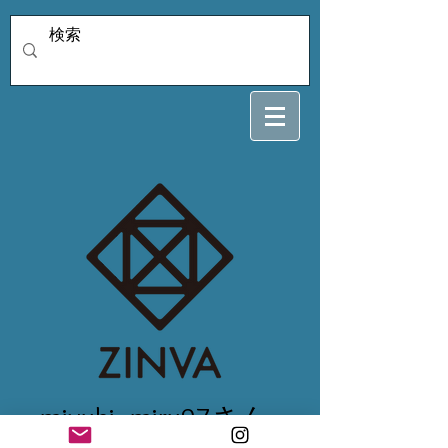
miyuki_miru97さん